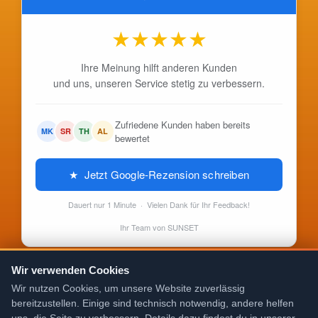
★
★
★
★
★
Ihre Meinung hilft anderen Kunden
und uns, unseren Service stetig zu verbessern.
Zufriedene Kunden haben bereits
MK
SR
TH
AL
bewertet
★ Jetzt Google-Rezension schreiben
Dauert nur 1 Minute · Vielen Dank für Ihr Feedback!
Ihr Team von SUNSET
Wir verwenden Cookies
Wir nutzen Cookies, um unsere Website zuverlässig
bereitzustellen. Einige sind technisch notwendig, andere helfen