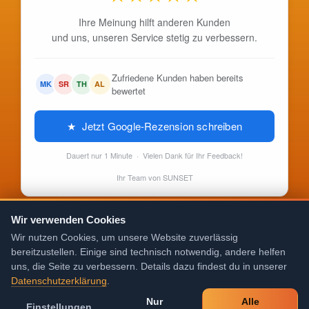
Ihre Meinung hilft anderen Kunden
und uns, unseren Service stetig zu verbessern.
Zufriedene Kunden haben bereits
MK
SR
TH
AL
bewertet
★ Jetzt Google-Rezension schreiben
Dauert nur 1 Minute · Vielen Dank für Ihr Feedback!
Ihr Team von SUNSET
Wir verwenden Cookies
Wir nutzen Cookies, um unsere Website zuverlässig
bereitzustellen. Einige sind technisch notwendig, andere helfen
uns, die Seite zu verbessern. Details dazu findest du in unserer
Datenschutzerklärung
.
Nur
Alle
Einstellungen