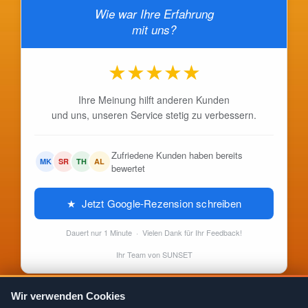
Wie war Ihre Erfahrung
mit uns?
★
★
★
★
★
Ihre Meinung hilft anderen Kunden
und uns, unseren Service stetig zu verbessern.
Zufriedene Kunden haben bereits
MK
SR
TH
AL
bewertet
★ Jetzt Google-Rezension schreiben
Dauert nur 1 Minute · Vielen Dank für Ihr Feedback!
Ihr Team von SUNSET
Wir verwenden Cookies